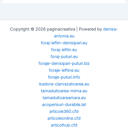
Copyright © 2026 paginacreativa | Powered by
denisa-
antonia.eu
foraj-ieftin-denisipari.eu
foraj-ieftin.eu
foraj-puturi.eu
foraje-denisipari-puturi.biz
foraje-ieftine.eu
foraje-puturi.info
isadora-clarvazatoarea.eu
tamaduitoarea-mirna.eu
tamaduitoareamara.eu
acoperisuri-durabile.lat
articole360.cfd
articoleonline.cfd
articolhub.cfd