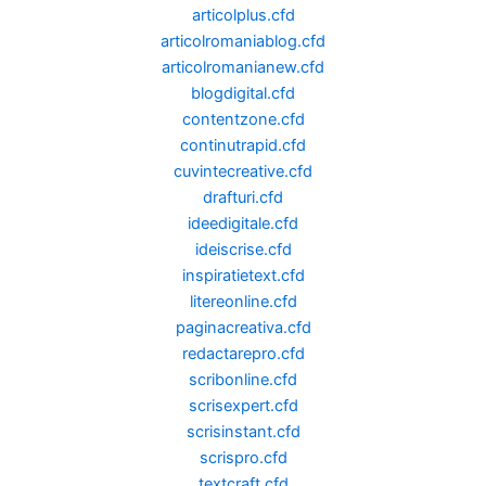
articolplus.cfd
articolromaniablog.cfd
articolromanianew.cfd
blogdigital.cfd
contentzone.cfd
continutrapid.cfd
cuvintecreative.cfd
drafturi.cfd
ideedigitale.cfd
ideiscrise.cfd
inspiratietext.cfd
litereonline.cfd
paginacreativa.cfd
redactarepro.cfd
scribonline.cfd
scrisexpert.cfd
scrisinstant.cfd
scrispro.cfd
textcraft.cfd