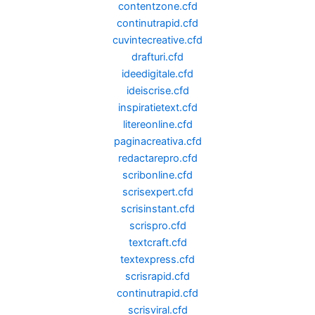
contentzone.cfd
continutrapid.cfd
cuvintecreative.cfd
drafturi.cfd
ideedigitale.cfd
ideiscrise.cfd
inspiratietext.cfd
litereonline.cfd
paginacreativa.cfd
redactarepro.cfd
scribonline.cfd
scrisexpert.cfd
scrisinstant.cfd
scrispro.cfd
textcraft.cfd
textexpress.cfd
scrisrapid.cfd
continutrapid.cfd
scrisviral.cfd