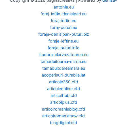
Copyright © 2026 paginacreativa | Powered by
denisa-
antonia.eu
foraj-ieftin-denisipari.eu
foraj-ieftin.eu
foraj-puturi.eu
foraje-denisipari-puturi.biz
foraje-ieftine.eu
foraje-puturi.info
isadora-clarvazatoarea.eu
tamaduitoarea-mirna.eu
tamaduitoareamara.eu
acoperisuri-durabile.lat
articole360.cfd
articoleonline.cfd
articolhub.cfd
articolplus.cfd
articolromaniablog.cfd
articolromanianew.cfd
blogdigital.cfd