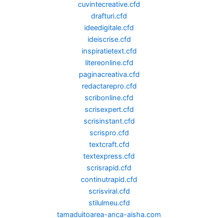
cuvintecreative.cfd
drafturi.cfd
ideedigitale.cfd
ideiscrise.cfd
inspiratietext.cfd
litereonline.cfd
paginacreativa.cfd
redactarepro.cfd
scribonline.cfd
scrisexpert.cfd
scrisinstant.cfd
scrispro.cfd
textcraft.cfd
textexpress.cfd
scrisrapid.cfd
continutrapid.cfd
scrisviral.cfd
stilulmeu.cfd
tamaduitoarea-anca-aisha.com