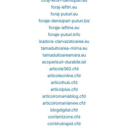
foraj-ieftin-denisipari.eu
foraj-ieftin.eu
foraj-puturi.eu
foraje-denisipari-puturi.biz
foraje-ieftine.eu
foraje-puturi.info
isadora-clarvazatoarea.eu
tamaduitoarea-mirna.eu
tamaduitoareamara.eu
acoperisuri-durabile.lat
articole360.cfd
articoleonline.cfd
articolhub.cfd
articolplus.cfd
articolromaniablog.cfd
articolromanianew.cfd
blogdigital.cfd
contentzone.cfd
continutrapid.cfd