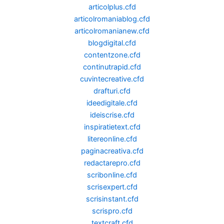
articolplus.cfd
articolromaniablog.cfd
articolromanianew.cfd
blogdigital.cfd
contentzone.cfd
continutrapid.cfd
cuvintecreative.cfd
drafturi.cfd
ideedigitale.cfd
ideiscrise.cfd
inspiratietext.cfd
litereonline.cfd
paginacreativa.cfd
redactarepro.cfd
scribonline.cfd
scrisexpert.cfd
scrisinstant.cfd
scrispro.cfd
textcraft.cfd