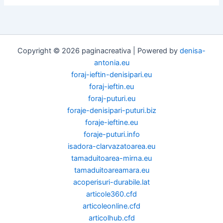
Copyright © 2026 paginacreativa | Powered by
denisa-
antonia.eu
foraj-ieftin-denisipari.eu
foraj-ieftin.eu
foraj-puturi.eu
foraje-denisipari-puturi.biz
foraje-ieftine.eu
foraje-puturi.info
isadora-clarvazatoarea.eu
tamaduitoarea-mirna.eu
tamaduitoareamara.eu
acoperisuri-durabile.lat
articole360.cfd
articoleonline.cfd
articolhub.cfd