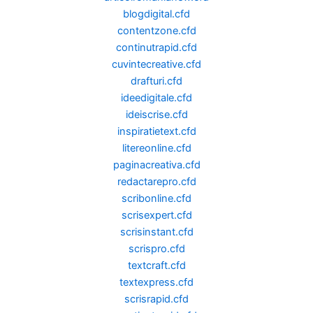
blogdigital.cfd
contentzone.cfd
continutrapid.cfd
cuvintecreative.cfd
drafturi.cfd
ideedigitale.cfd
ideiscrise.cfd
inspiratietext.cfd
litereonline.cfd
paginacreativa.cfd
redactarepro.cfd
scribonline.cfd
scrisexpert.cfd
scrisinstant.cfd
scrispro.cfd
textcraft.cfd
textexpress.cfd
scrisrapid.cfd