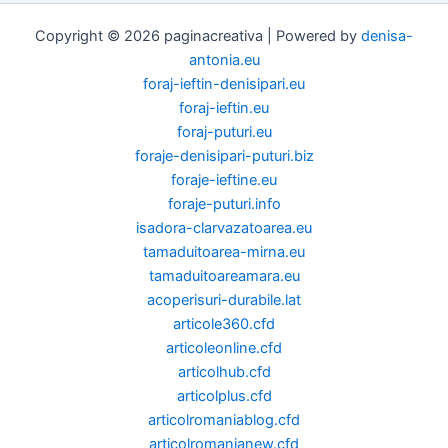
Copyright © 2026 paginacreativa | Powered by
denisa-
antonia.eu
foraj-ieftin-denisipari.eu
foraj-ieftin.eu
foraj-puturi.eu
foraje-denisipari-puturi.biz
foraje-ieftine.eu
foraje-puturi.info
isadora-clarvazatoarea.eu
tamaduitoarea-mirna.eu
tamaduitoareamara.eu
acoperisuri-durabile.lat
articole360.cfd
articoleonline.cfd
articolhub.cfd
articolplus.cfd
articolromaniablog.cfd
articolromanianew.cfd