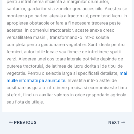
pentru intretinerea eficienta a marginilor drumurilor,
santurilor, gardurilor si a zonelor greu accesibile. Acestea se
monteaza pe partea laterala a tractorului, permitand lucrul in
apropierea obstacolelor fara a fi necesara trecerea peste
acestea. In domeniul tractoarelor, aceste anexe cresc
versatilitatea masinii, transformand-o intr-o solutie
completa pentru gestionarea vegetatiei. Sunt ideale pentru
fermieri, autoritatile locale sau firmele de intretinere spatii
verzi. Alegerea unei cositoare laterale potrivite depinde de
puterea tractorului, de latimea de lucru dorita si de tipul de
vegetatie. Pentru o selectie larga si specificatii detaliate,
mai
multe informatii pe anunt.site
. Investitia intr-o astfel de
cositoare asigura o intretinere precisa si economiseste timp
si efort, fiind un auxiliar valoros in orice gospodarie agricola
sau flota de utilaje.
PREVIOUS
NEXT