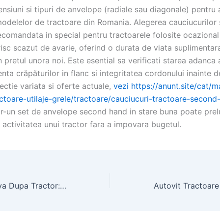
ensiuni si tipuri de anvelope (radiale sau diagonale) pentru 
 modelelor de tractoare din Romania. Alegerea cauciucurilor
ecomandata in special pentru tractoarele folosite ocazional
risc scazut de avarie, oferind o durata de viata suplimentar
n pretul unora noi. Este esential sa verificati starea adanca 
enta crăpăturilor in flanc si integritatea cordonului inainte de
ectie variata si oferte actuale,
vezi https://anunt.site/cat/m
actoare-utilaje-grele/tractoare/cauciucuri-tractoare-second
ntr-un set de anvelope second hand in stare buna poate prel
 activitatea unui tractor fara a impovara bugetul.
Cositoare Rotativa Dupa Tractor: Solutia pentru Tunsul Ierbii si Finisaj