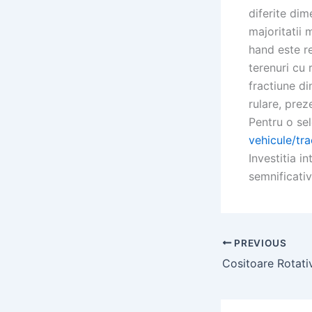
diferite dim
majoritatii
hand este r
terenuri cu 
fractiune di
rulare, prez
Pentru o sel
vehicule/tr
Investitia i
semnificativ
PREVIOUS