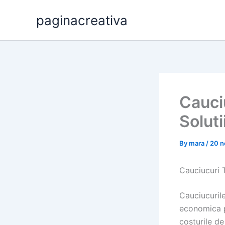
Skip
paginacreativa
to
content
Cauci
Solut
By
mara
/
20 n
Cauciucuri 
Cauciucuril
economica pe
costurile de