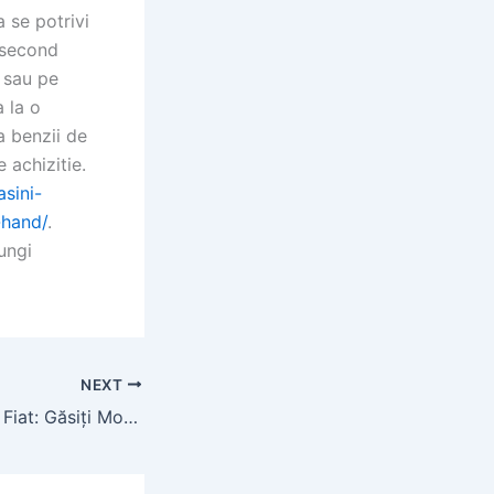
a se potrivi
 second
 sau pe
a la o
a benzii de
 achizitie.
asini-
-hand/
.
ungi
NEXT
Autovit Tractoare Fiat: Găsiți Modele de Încredere pentru Fermă