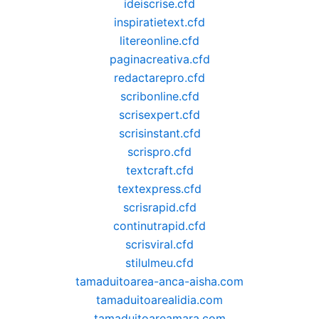
ideiscrise.cfd
inspiratietext.cfd
litereonline.cfd
paginacreativa.cfd
redactarepro.cfd
scribonline.cfd
scrisexpert.cfd
scrisinstant.cfd
scrispro.cfd
textcraft.cfd
textexpress.cfd
scrisrapid.cfd
continutrapid.cfd
scrisviral.cfd
stilulmeu.cfd
tamaduitoarea-anca-aisha.com
tamaduitoarealidia.com
tamaduitoareamara.com