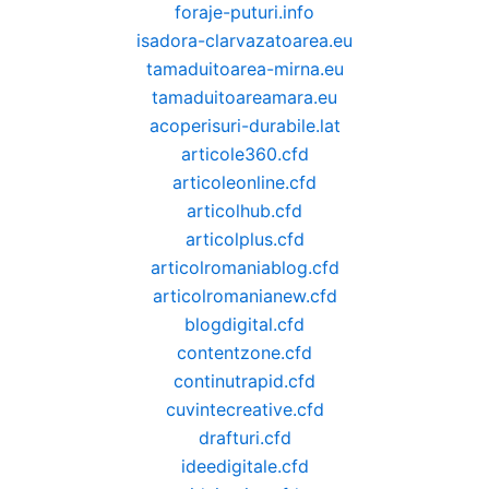
foraje-puturi.info
isadora-clarvazatoarea.eu
tamaduitoarea-mirna.eu
tamaduitoareamara.eu
acoperisuri-durabile.lat
articole360.cfd
articoleonline.cfd
articolhub.cfd
articolplus.cfd
articolromaniablog.cfd
articolromanianew.cfd
blogdigital.cfd
contentzone.cfd
continutrapid.cfd
cuvintecreative.cfd
drafturi.cfd
ideedigitale.cfd