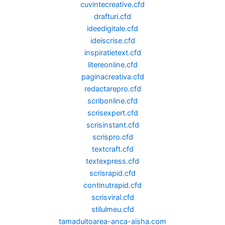
cuvintecreative.cfd
drafturi.cfd
ideedigitale.cfd
ideiscrise.cfd
inspiratietext.cfd
litereonline.cfd
paginacreativa.cfd
redactarepro.cfd
scribonline.cfd
scrisexpert.cfd
scrisinstant.cfd
scrispro.cfd
textcraft.cfd
textexpress.cfd
scrisrapid.cfd
continutrapid.cfd
scrisviral.cfd
stilulmeu.cfd
tamaduitoarea-anca-aisha.com