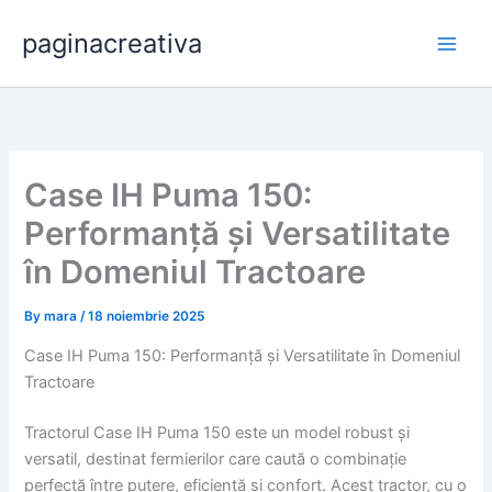
Skip
paginacreativa
to
content
Case IH Puma 150:
Performanță și Versatilitate
în Domeniul Tractoare
By
mara
/
18 noiembrie 2025
Case IH Puma 150: Performanță și Versatilitate în Domeniul
Tractoare
Tractorul Case IH Puma 150 este un model robust și
versatil, destinat fermierilor care caută o combinație
perfectă între putere, eficiență și confort. Acest tractor, cu o