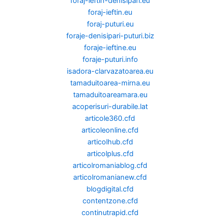
foraj-ieftin-denisipari.eu
foraj-ieftin.eu
foraj-puturi.eu
foraje-denisipari-puturi.biz
foraje-ieftine.eu
foraje-puturi.info
isadora-clarvazatoarea.eu
tamaduitoarea-mirna.eu
tamaduitoareamara.eu
acoperisuri-durabile.lat
articole360.cfd
articoleonline.cfd
articolhub.cfd
articolplus.cfd
articolromaniablog.cfd
articolromanianew.cfd
blogdigital.cfd
contentzone.cfd
continutrapid.cfd