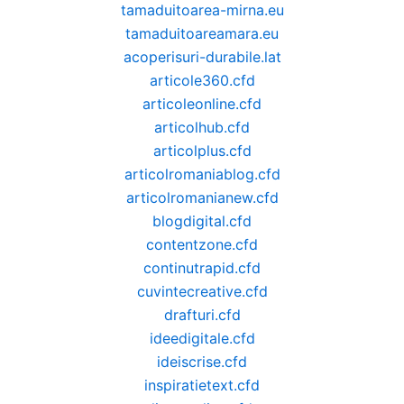
tamaduitoarea-mirna.eu
tamaduitoareamara.eu
acoperisuri-durabile.lat
articole360.cfd
articoleonline.cfd
articolhub.cfd
articolplus.cfd
articolromaniablog.cfd
articolromanianew.cfd
blogdigital.cfd
contentzone.cfd
continutrapid.cfd
cuvintecreative.cfd
drafturi.cfd
ideedigitale.cfd
ideiscrise.cfd
inspiratietext.cfd