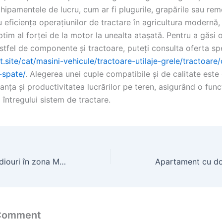
chipamentele de lucru, cum ar fi plugurile, grapările sau rem
u eficiența operațiunilor de tractare în agricultura modernă
ptim al forței de la motor la unealta atașată. Pentru a găsi
stfel de componente și tractoare, puteți consulta oferta spe
t.site/cat/masini-vehicule/tractoare-utilaje-grele/tractoare
-spate/
. Alegerea unei cuple compatibile și de calitate este 
anța și productivitatea lucrărilor pe teren, asigurând o func
a întregului sistem de tractare.
Apartamente studiouri în zona Metalurgiei
 Comment