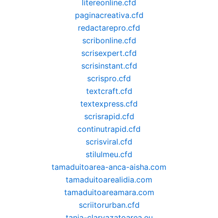
litereonline.cfd
paginacreativa.cfd
redactarepro.cfd
scribonline.cfd
scrisexpert.cfd
scrisinstant.cfd
scrispro.cfd
textcraft.cfd
textexpress.cfd
scrisrapid.cfd
continutrapid.cfd
scrisviral.cfd
stilulmeu.cfd
tamaduitoarea-anca-aisha.com
tamaduitoarealidia.com
tamaduitoareamara.com
scriitorurban.cfd
tania-clarvazatoarea.eu