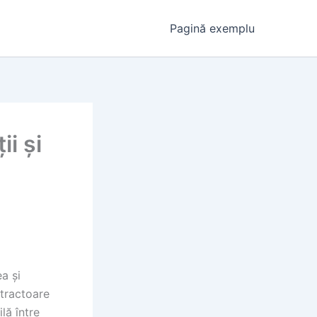
Pagină exemplu
i și
a și
 tractoare
lă între