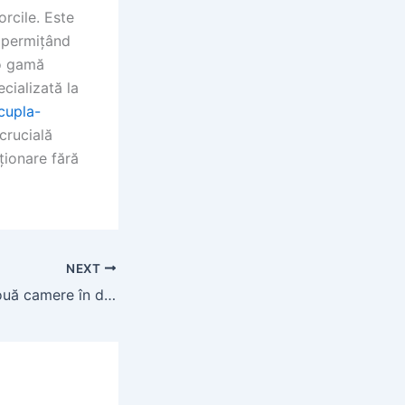
orcile. Este
, permițând
 o gamă
cializată la
/cupla-
crucială
ționare fără
NEXT
Apartament cu două camere în domeniul apartamente studiouri