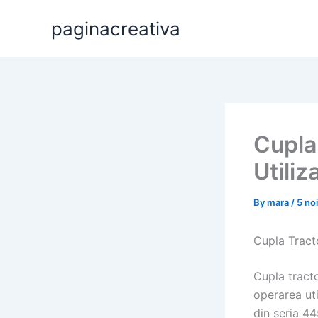
Skip
paginacreativa
to
content
Cupla 
Utiliz
By
mara
/
5 no
Cupla Tracto
Cupla tract
operarea uti
din seria 44