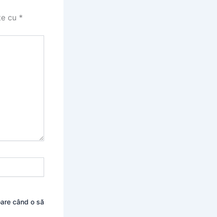
te cu
*
oare când o să