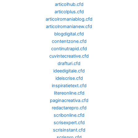
articolhub.cfd
articolplus.cfd
articolromaniablog.cfd
articolromanianew.cfd
blogdigital.cfd
contentzone.cfd
continutrapid.cfd
cuvintecreative.cfd
drafturi.cfd
ideedigitale.cfd
ideiscrise.cfd
inspiratietext.cfd
litereonline.cfd
paginacreativa.cfd
redactarepro.cfd
scribonline.cfd
scrisexpert.cfd
scrisinstant.cfd
scrispro.cfd