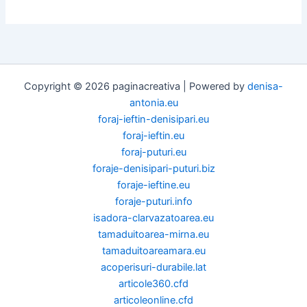
Copyright © 2026 paginacreativa | Powered by
denisa-
antonia.eu
foraj-ieftin-denisipari.eu
foraj-ieftin.eu
foraj-puturi.eu
foraje-denisipari-puturi.biz
foraje-ieftine.eu
foraje-puturi.info
isadora-clarvazatoarea.eu
tamaduitoarea-mirna.eu
tamaduitoareamara.eu
acoperisuri-durabile.lat
articole360.cfd
articoleonline.cfd