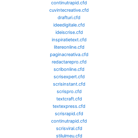
continutrapid.cfd
cuvintecreative.cfd
drafturi.cfd
ideedigitale.cfd
ideiscrise.cfd
inspiratietext.cfd
litereonline.cfd
paginacreativa.cfd
redactarepro.cfd
scribonline.cfd
scrisexpert.cfd
scrisinstant.cfd
scrispro.cfd
textcraft.cfd
textexpress.cfd
scrisrapid.cfd
continutrapid.cfd
scrisviral.cfd
stilulmeu.cfd