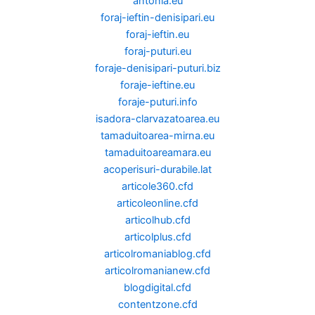
antonia.eu
foraj-ieftin-denisipari.eu
foraj-ieftin.eu
foraj-puturi.eu
foraje-denisipari-puturi.biz
foraje-ieftine.eu
foraje-puturi.info
isadora-clarvazatoarea.eu
tamaduitoarea-mirna.eu
tamaduitoareamara.eu
acoperisuri-durabile.lat
articole360.cfd
articoleonline.cfd
articolhub.cfd
articolplus.cfd
articolromaniablog.cfd
articolromanianew.cfd
blogdigital.cfd
contentzone.cfd