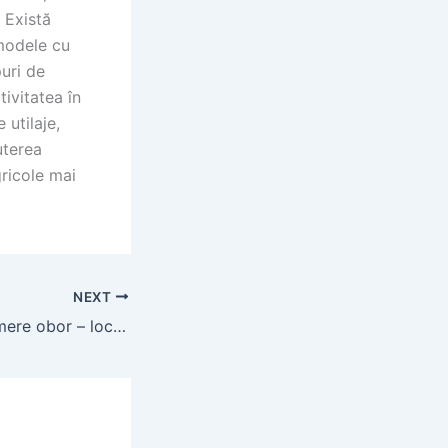
 Există
 modele cu
puri de
ivitatea în
 utilaje,
uterea
gricole mai
NEXT
Apartament 2 camere obor – locuință ideală pentru familii mici