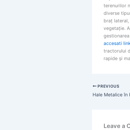
terenurilor 
diverse tipu
braț lateral
vegetație. A
gestionarea 
accesati lin
tractorului
rapide și ma
PREVIOUS
Leave a