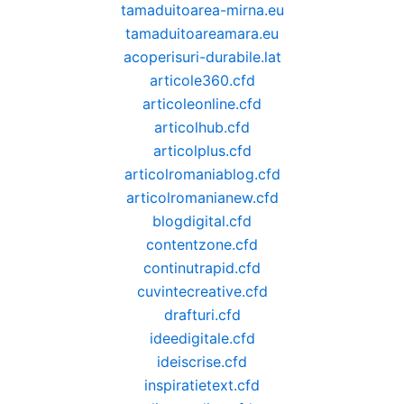
tamaduitoarea-mirna.eu
tamaduitoareamara.eu
acoperisuri-durabile.lat
articole360.cfd
articoleonline.cfd
articolhub.cfd
articolplus.cfd
articolromaniablog.cfd
articolromanianew.cfd
blogdigital.cfd
contentzone.cfd
continutrapid.cfd
cuvintecreative.cfd
drafturi.cfd
ideedigitale.cfd
ideiscrise.cfd
inspiratietext.cfd