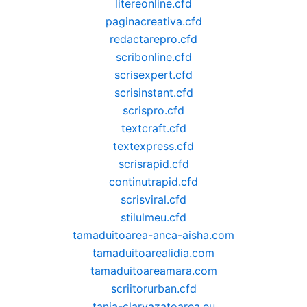
litereonline.cfd
paginacreativa.cfd
redactarepro.cfd
scribonline.cfd
scrisexpert.cfd
scrisinstant.cfd
scrispro.cfd
textcraft.cfd
textexpress.cfd
scrisrapid.cfd
continutrapid.cfd
scrisviral.cfd
stilulmeu.cfd
tamaduitoarea-anca-aisha.com
tamaduitoarealidia.com
tamaduitoareamara.com
scriitorurban.cfd
tania-clarvazatoarea.eu