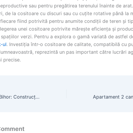
neproductive sau pentru pregătirea terenului înainte de arat.
ri, de la cositoare cu discuri sau cu cuțite rotative până la
, fiecare fiind potrivită pentru anumite condiții de teren și ti
legerea unei cositoare potrivite mărește eficiența și product
spațiilor verzi. Pentru a explora o gamă variată de astfel de
k-ul
. Investiția într-o cositoare de calitate, compatibilă cu p
 dumneavoastră, reprezintă un pas important către lucrări a
i precise.
Hale Metalice în Bihor: Construcție, Prețuri și Producători Locali
 Comment