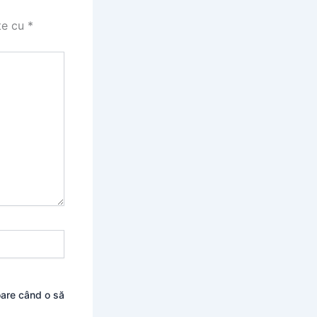
te cu
*
oare când o să