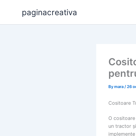
Skip
paginacreativa
to
content
Cosito
pentr
By
mara
/
26 o
Cositoare Tr
O cositoare 
un tractor și
implemente s