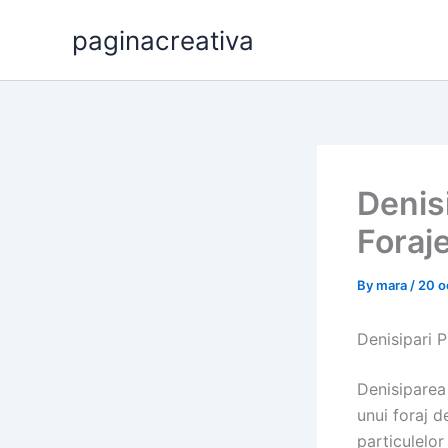
Skip
paginacreativa
to
content
Denisi
Foraj
By
mara
/
20 o
Denisipari P
Denisiparea 
unui foraj d
particulelor