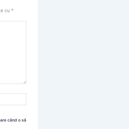
te cu
*
oare când o să