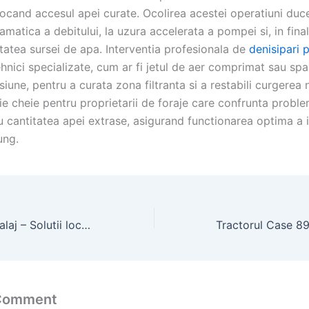
locand accesul apei curate. Ocolirea acestei operatiuni duce
matica a debitului, la uzura accelerata a pompei si, in final
itatea sursei de apa. Interventia profesionala de
denisipari p
ehnici specializate, cum ar fi jetul de aer comprimat sau spa
iune, pentru a curata zona filtranta si a restabili curgerea 
ie cheie pentru proprietarii de foraje care confrunta probl
u cantitatea apei extrase, asigurand functionarea optima a i
ung.
Foraje puturi in Salaj – Solutii locale pentru apa freatica
 Comment