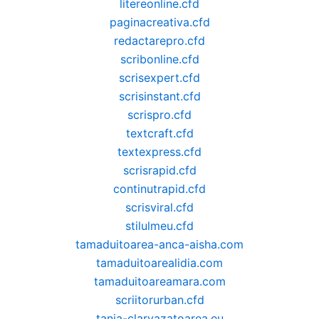
litereonline.cfd
paginacreativa.cfd
redactarepro.cfd
scribonline.cfd
scrisexpert.cfd
scrisinstant.cfd
scrispro.cfd
textcraft.cfd
textexpress.cfd
scrisrapid.cfd
continutrapid.cfd
scrisviral.cfd
stilulmeu.cfd
tamaduitoarea-anca-aisha.com
tamaduitoarealidia.com
tamaduitoareamara.com
scriitorurban.cfd
tania-clarvazatoarea.eu