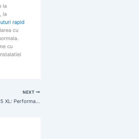
 la
, la
uturi rapid
larea cu
normala.
eme cu
nstalatiei
NEXT
Tractorul Case 895 XL: Performanta si Versatilitate pentru Ferme Mari