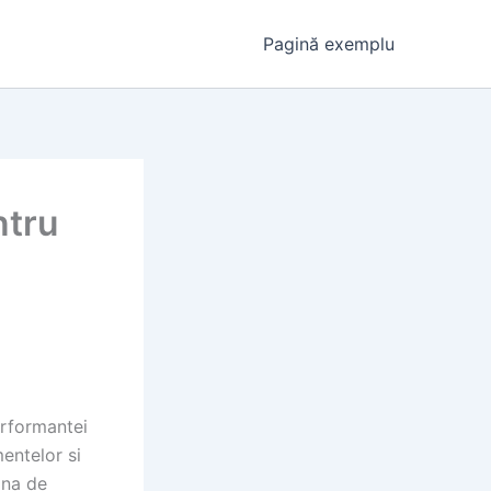
Pagină exemplu
ntru
erformantei
entelor si
ana de