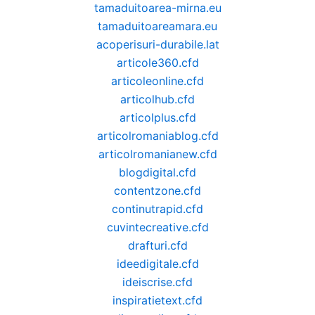
tamaduitoarea-mirna.eu
tamaduitoareamara.eu
acoperisuri-durabile.lat
articole360.cfd
articoleonline.cfd
articolhub.cfd
articolplus.cfd
articolromaniablog.cfd
articolromanianew.cfd
blogdigital.cfd
contentzone.cfd
continutrapid.cfd
cuvintecreative.cfd
drafturi.cfd
ideedigitale.cfd
ideiscrise.cfd
inspiratietext.cfd