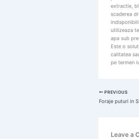
extractie, b
scaderea dra
indisponibil
utilizeaza t
apa sub pres
Este o solut
calitatea sa
pe termen l
PREVIOUS
Leave a