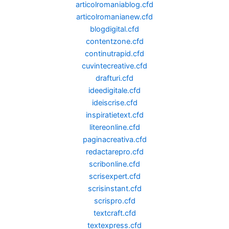
articolromaniablog.cfd
articolromanianew.cfd
blogdigital.cfd
contentzone.cfd
continutrapid.cfd
cuvintecreative.cfd
drafturi.cfd
ideedigitale.cfd
ideiscrise.cfd
inspiratietext.cfd
litereonline.cfd
paginacreativa.cfd
redactarepro.cfd
scribonline.cfd
scrisexpert.cfd
scrisinstant.cfd
scrispro.cfd
textcraft.cfd
textexpress.cfd