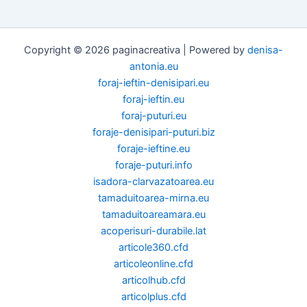
Copyright © 2026 paginacreativa | Powered by
denisa-
antonia.eu
foraj-ieftin-denisipari.eu
foraj-ieftin.eu
foraj-puturi.eu
foraje-denisipari-puturi.biz
foraje-ieftine.eu
foraje-puturi.info
isadora-clarvazatoarea.eu
tamaduitoarea-mirna.eu
tamaduitoareamara.eu
acoperisuri-durabile.lat
articole360.cfd
articoleonline.cfd
articolhub.cfd
articolplus.cfd