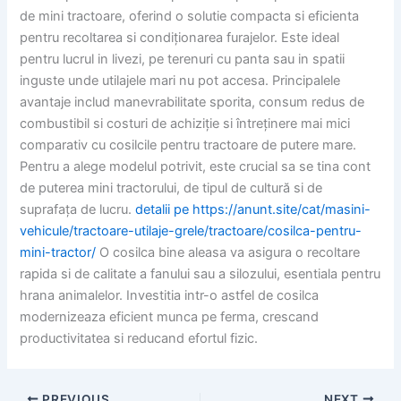
de mini tractoare, oferind o solutie compacta si eficienta
pentru recoltarea si condiționarea furajelor. Este ideal
pentru lucrul in livezi, pe terenuri cu panta sau in spatii
inguste unde utilajele mari nu pot accesa. Principalele
avantaje includ manevrabilitate sporita, consum redus de
combustibil si costuri de achiziție si întreținere mai mici
comparativ cu cosilcile pentru tractoare de putere mare.
Pentru a alege modelul potrivit, este crucial sa se tina cont
de puterea mini tractorului, de tipul de cultură si de
suprafața de lucru.
detalii pe https://anunt.site/cat/masini-
vehicule/tractoare-utilaje-grele/tractoare/cosilca-pentru-
mini-tractor/
O cosilca bine aleasa va asigura o recoltare
rapida si de calitate a fanului sau a silozului, esentiala pentru
hrana animalelor. Investitia intr-o astfel de cosilca
modernizeaza eficient munca pe ferma, crescand
productivitatea si reducand efortul fizic.
PREVIOUS
NEXT