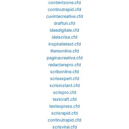
contentzone.cfd
continutrapid.cfd
cuvintecreative.cfd
drafturi.cfd
ideedigitale.cfd
ideiscrise.cfd
inspiratietext.cfd
litereonline.cfd
paginacreativa.cfd
redactarepro.cfd
scribonline.cfd
scrisexpert.cfd
scrisinstant.cfd
scrispro.cfd
textcraft.cfd
textexpress.cfd
scrisrapid.cfd
continutrapid.cfd
scrisviral.cfd