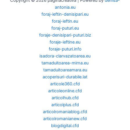
Copyright © 2026 paginacreativa | Powered by
denisa-
antonia.eu
foraj-ieftin-denisipari.eu
foraj-ieftin.eu
foraj-puturi.eu
foraje-denisipari-puturi.biz
foraje-ieftine.eu
foraje-puturi.info
isadora-clarvazatoarea.eu
tamaduitoarea-mirna.eu
tamaduitoareamara.eu
acoperisuri-durabile.lat
articole360.cfd
articoleonline.cfd
articolhub.cfd
articolplus.cfd
articolromaniablog.cfd
articolromanianew.cfd
blogdigital.cfd