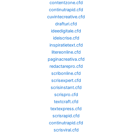
contentzone.cfd
continutrapid.cfd
cuvintecreative.cfd
drafturi.cfd
ideedigitale.cfd
ideiscrise.cfd
inspiratietext.cfd
litereonline.cfd
paginacreativa.cfd
redactarepro.cfd
scribonline.cfd
scrisexpert.cfd
scrisinstant.cfd
scrispro.cfd
textcraft.cfd
textexpress.cfd
scrisrapid.cfd
continutrapid.cfd
scrisviral.cfd