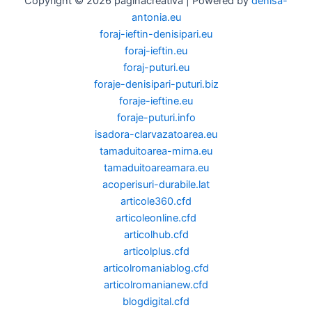
Copyright © 2026 paginacreativa | Powered by
denisa-
antonia.eu
foraj-ieftin-denisipari.eu
foraj-ieftin.eu
foraj-puturi.eu
foraje-denisipari-puturi.biz
foraje-ieftine.eu
foraje-puturi.info
isadora-clarvazatoarea.eu
tamaduitoarea-mirna.eu
tamaduitoareamara.eu
acoperisuri-durabile.lat
articole360.cfd
articoleonline.cfd
articolhub.cfd
articolplus.cfd
articolromaniablog.cfd
articolromanianew.cfd
blogdigital.cfd