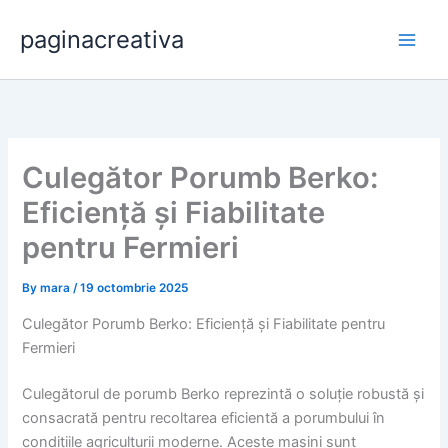
Skip
paginacreativa
to
content
Culegător Porumb Berko:
Eficiență și Fiabilitate
pentru Fermieri
By
mara
/
19 octombrie 2025
Culegător Porumb Berko: Eficiență și Fiabilitate pentru
Fermieri
Culegătorul de porumb Berko reprezintă o soluție robustă și
consacrată pentru recoltarea eficientă a porumbului în
condițiile agriculturii moderne. Aceste mașini sunt