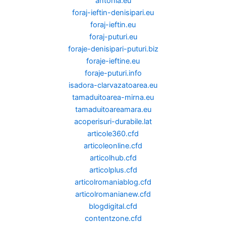
antonia.eu
foraj-ieftin-denisipari.eu
foraj-ieftin.eu
foraj-puturi.eu
foraje-denisipari-puturi.biz
foraje-ieftine.eu
foraje-puturi.info
isadora-clarvazatoarea.eu
tamaduitoarea-mirna.eu
tamaduitoareamara.eu
acoperisuri-durabile.lat
articole360.cfd
articoleonline.cfd
articolhub.cfd
articolplus.cfd
articolromaniablog.cfd
articolromanianew.cfd
blogdigital.cfd
contentzone.cfd