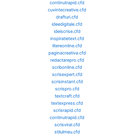
continutrapid.cfd
cuvintecreative.cfd
drafturi.cfd
ideedigitale.cfd
ideiscrise.cfd
inspiratietext.cfd
litereonline.cfd
paginacreativa.cfd
redactarepro.cfd
scribonline.cfd
scrisexpert.cfd
scrisinstant.cfd
scrispro.cfd
textcraft.cfd
textexpress.cfd
scrisrapid.cfd
continutrapid.cfd
scrisviral.cfd
stilulmeu.cfd