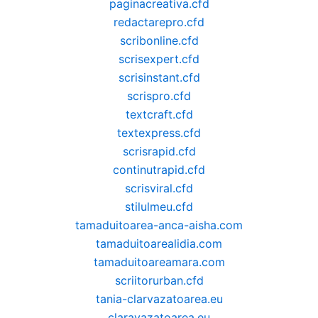
paginacreativa.cfd
redactarepro.cfd
scribonline.cfd
scrisexpert.cfd
scrisinstant.cfd
scrispro.cfd
textcraft.cfd
textexpress.cfd
scrisrapid.cfd
continutrapid.cfd
scrisviral.cfd
stilulmeu.cfd
tamaduitoarea-anca-aisha.com
tamaduitoarealidia.com
tamaduitoareamara.com
scriitorurban.cfd
tania-clarvazatoarea.eu
claravazatoarea.eu