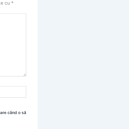
te cu
*
oare când o să