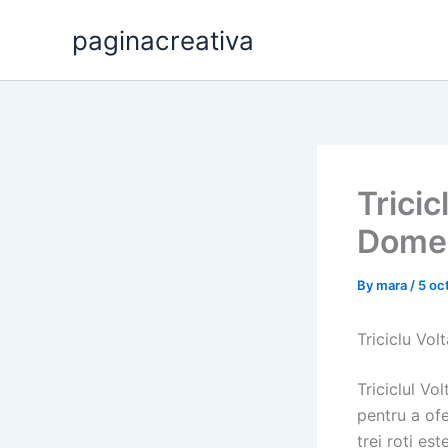
Skip
paginacreativa
to
content
Tricic
Domeni
By
mara
/
5 oc
Triciclu Volt
Triciclul Vo
pentru a ofe
trei roți es