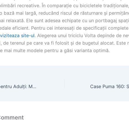
limbări recreative. În comparație cu bicicletele tradiționale, 
o bază mai largă, reducând riscul de răsturnare și permițân
ai relaxată. Ele sunt adesea echipate cu un portbagaj spați
dale eficient. Pentru cei interesați de specificații complet
viziteaza site-ul
. Alegerea unui triciclu Volta depinde de ne
ui, de terenul pe care va fi folosit și de bugetul alocat. Est
ze mai multe modele pentru a găsi varianta optimă.
Triciclu Electric pentru Adulți: Mobilitate și Stabilitate în 2026
 Comment