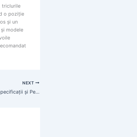
triclurile
d o poziție
os și un
e și modele
voile
e recomandat
NEXT
Case Puma 160: Specificații și Performanță pentru Agricultură Modernă