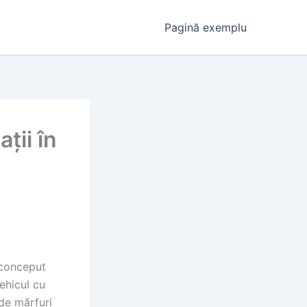
Pagină exemplu
ații în
d conceput
vehicul cu
 de mărfuri