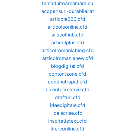
tamaduitoareamara.eu
acoperisuri-durabile.lat
articole360.cfd
articoleonline.cfd
articolhub.cfd
articolplus.cfd
articolromaniablog.cfd
articolromanianew.cfd
blogdigital.cfd
contentzone.cfd
continutrapid.cfd
cuvintecreative.cfd
drafturi.cfd
ideedigitale.cfd
ideiscrise.cfd
inspiratietext.cfd
litereonline.cfd