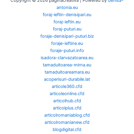
Copyright © 2026 paginacreativa | Powered by
denisa-
antonia.eu
foraj-ieftin-denisipari.eu
foraj-ieftin.eu
foraj-puturi.eu
foraje-denisipari-puturi.biz
foraje-ieftine.eu
foraje-puturi.info
isadora-clarvazatoarea.eu
tamaduitoarea-mirna.eu
tamaduitoareamara.eu
acoperisuri-durabile.lat
articole360.cfd
articoleonline.cfd
articolhub.cfd
articolplus.cfd
articolromaniablog.cfd
articolromanianew.cfd
blogdigital.cfd