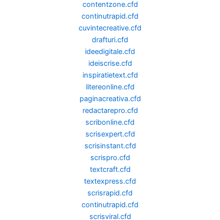
contentzone.cfd
continutrapid.cfd
cuvintecreative.cfd
drafturi.cfd
ideedigitale.cfd
ideiscrise.cfd
inspiratietext.cfd
litereonline.cfd
paginacreativa.cfd
redactarepro.cfd
scribonline.cfd
scrisexpert.cfd
scrisinstant.cfd
scrispro.cfd
textcraft.cfd
textexpress.cfd
scrisrapid.cfd
continutrapid.cfd
scrisviral.cfd