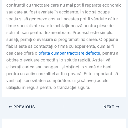
confruntă cu tractoare care nu mai pot fi reparate economic
sau care au fost avariate în accidente. În loc să ocupe
spațiu și să genereze costuri, acestea pot fi vândute către
firme specializate care le achiziționează pentru piese de
schimb sau pentru dezmembrare. Procesul este simplu:
sunați, primiți o evaluare și programați ridicarea. O opțiune
fiabilă este să contactați o firmă cu experiență, cum ar fi
cea care oferă o
oferta cumpar tractoare defecte
, pentru a
obține o evaluare corectă și o soluție rapidă. Astfel, vă
eliberați curtea sau hangarul și obțineți o sumă de bani
pentru un activ care altfel ar fi o povară. Este important să
verificați seriozitatea cumpărătorului și să aveți actele
utilajului în regulă pentru o tranzacție sigură.
PREVIOUS
NEXT