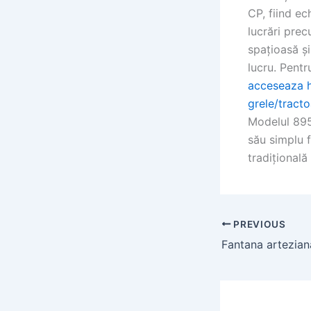
CP, fiind ec
lucrări prec
spațioasă ș
lucru. Pentr
acceseaza ht
grele/tract
Modelul 895
său simplu f
tradițională
PREVIOUS