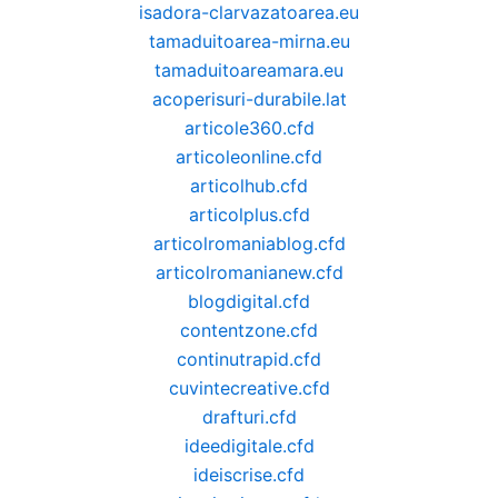
isadora-clarvazatoarea.eu
tamaduitoarea-mirna.eu
tamaduitoareamara.eu
acoperisuri-durabile.lat
articole360.cfd
articoleonline.cfd
articolhub.cfd
articolplus.cfd
articolromaniablog.cfd
articolromanianew.cfd
blogdigital.cfd
contentzone.cfd
continutrapid.cfd
cuvintecreative.cfd
drafturi.cfd
ideedigitale.cfd
ideiscrise.cfd