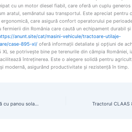
hipat cu un motor diesel fiabil, care oferă un cuplu generos
um aratul, semănatul sau transportul. Este apreciat pentru 
i ergonomică, care asigură confort operatorului pe perioade
u fermierii din România care caută un echipament durabil și
tps://anunt.site/cat/masini-vehicule/tractoare-utilaje-
oare/case-895-xl/
oferă informații detaliate și opțiuni de achi
 XL se potrivește bine pe terenurile din câmpia României, i
acilitează întreținerea. Este o alegere solidă pentru agricul
 și modernă, asigurând productivitate și rezistență în timp.
Fantana arteziană cu panou solar pentru foraje și puțuri