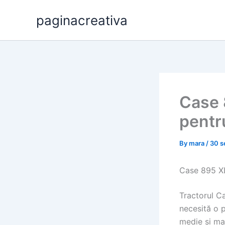
Skip
paginacreativa
to
content
Case 8
pentr
By
mara
/
30 s
Case 895 XL
Tractorul Ca
necesită o p
medie și ma