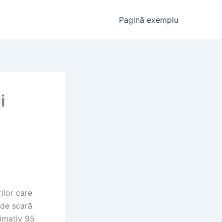
Pagină exemplu
i
ilor care
 de scară
ximativ 95