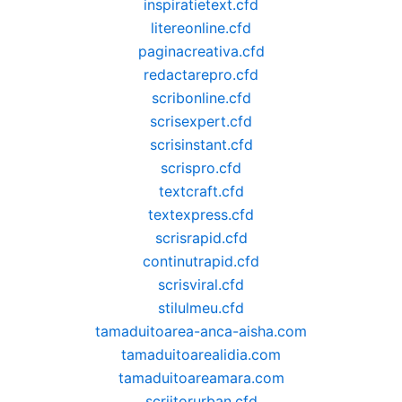
inspiratietext.cfd
litereonline.cfd
paginacreativa.cfd
redactarepro.cfd
scribonline.cfd
scrisexpert.cfd
scrisinstant.cfd
scrispro.cfd
textcraft.cfd
textexpress.cfd
scrisrapid.cfd
continutrapid.cfd
scrisviral.cfd
stilulmeu.cfd
tamaduitoarea-anca-aisha.com
tamaduitoarealidia.com
tamaduitoareamara.com
scriitorurban.cfd