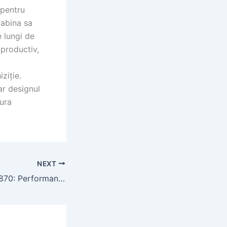
 pentru
cabina sa
 lungi de
 productiv,
ziție.
ar designul
tura
NEXT
Tractorul CLAAS 870: Performanță și Versatilitate în Agricultură