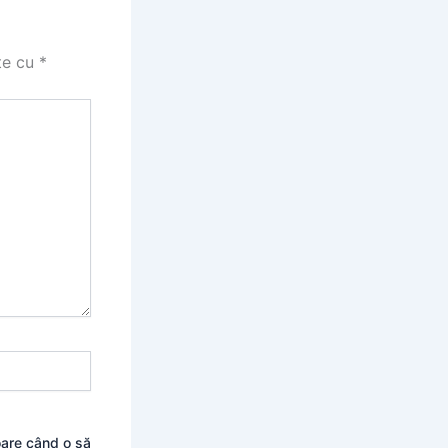
te cu
*
oare când o să