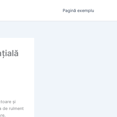
Pagină exemplu
țială
ctoare și
a de rulment
re,