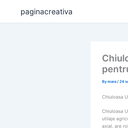
Skip
paginacreativa
to
content
Chiul
pentr
By
mara
/
24 s
Chiuloasa U
Chiuloasa U4
utilaje agr
axial, are r