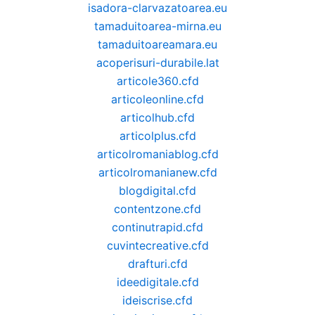
isadora-clarvazatoarea.eu
tamaduitoarea-mirna.eu
tamaduitoareamara.eu
acoperisuri-durabile.lat
articole360.cfd
articoleonline.cfd
articolhub.cfd
articolplus.cfd
articolromaniablog.cfd
articolromanianew.cfd
blogdigital.cfd
contentzone.cfd
continutrapid.cfd
cuvintecreative.cfd
drafturi.cfd
ideedigitale.cfd
ideiscrise.cfd