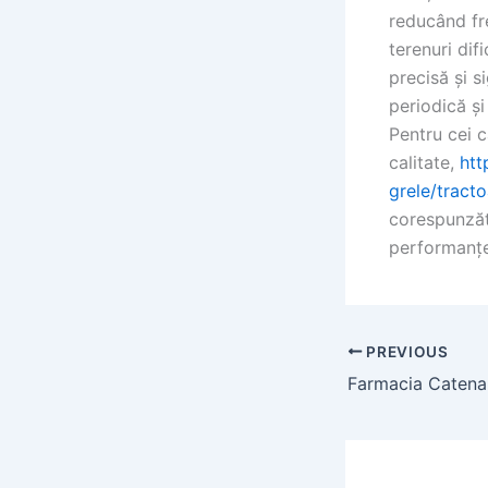
reducând fre
terenuri dif
precisă și s
periodică și
Pentru cei 
calitate,
htt
grele/tract
corespunzăt
performanței 
PREVIOUS