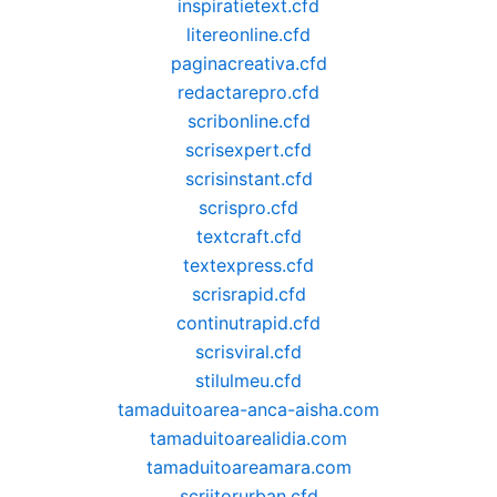
inspiratietext.cfd
litereonline.cfd
paginacreativa.cfd
redactarepro.cfd
scribonline.cfd
scrisexpert.cfd
scrisinstant.cfd
scrispro.cfd
textcraft.cfd
textexpress.cfd
scrisrapid.cfd
continutrapid.cfd
scrisviral.cfd
stilulmeu.cfd
tamaduitoarea-anca-aisha.com
tamaduitoarealidia.com
tamaduitoareamara.com
scriitorurban.cfd