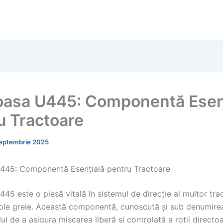
oasa U445: Componentă Esen
u Tractoare
eptembrie 2025
445: Componentă Esențială pentru Tractoare
45 este o piesă vitală în sistemul de direcție al multor tra
icole grele. Această componentă, cunoscută și sub denumire
olul de a asigura mișcarea liberă și controlată a roții directoa