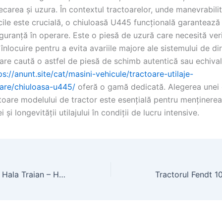
carea și uzura. În contextul tractoarelor, unde manevrabili
icile este crucială, o chiuloasă U445 funcțională garantează 
iguranță în operare. Este o piesă de uzură care necesită ver
 înlocuire pentru a evita avariile majore ale sistemului de dir
care caută o astfel de piesă de schimb autentică sau echiva
ps://anunt.site/cat/masini-vehicule/tractoare-utilaje-
oare/chiuloasa-u445/
oferă o gamă dedicată. Alegerea unei 
oare modelului de tractor este esențială pentru menținerea
și longevității utilajului în condiții de lucru intensive.
Farmacia Catena Hala Traian – Hale Metalice