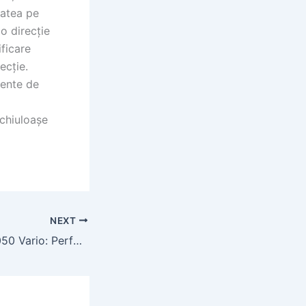
tatea pe
o direcție
ificare
ecție.
lente de
chiuloașe
NEXT
Tractorul Fendt 1050 Vario: Performanță și Versatilitate în Agricultura Modernă