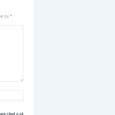
te cu
*
oare când o să