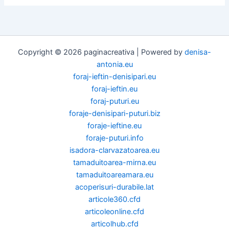
Copyright © 2026 paginacreativa | Powered by
denisa-
antonia.eu
foraj-ieftin-denisipari.eu
foraj-ieftin.eu
foraj-puturi.eu
foraje-denisipari-puturi.biz
foraje-ieftine.eu
foraje-puturi.info
isadora-clarvazatoarea.eu
tamaduitoarea-mirna.eu
tamaduitoareamara.eu
acoperisuri-durabile.lat
articole360.cfd
articoleonline.cfd
articolhub.cfd