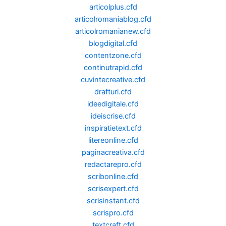
articolplus.cfd
articolromaniablog.cfd
articolromanianew.cfd
blogdigital.cfd
contentzone.cfd
continutrapid.cfd
cuvintecreative.cfd
drafturi.cfd
ideedigitale.cfd
ideiscrise.cfd
inspiratietext.cfd
litereonline.cfd
paginacreativa.cfd
redactarepro.cfd
scribonline.cfd
scrisexpert.cfd
scrisinstant.cfd
scrispro.cfd
textcraft.cfd