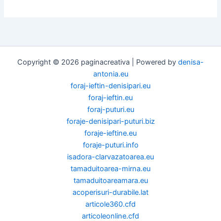
Copyright © 2026 paginacreativa | Powered by
denisa-
antonia.eu
foraj-ieftin-denisipari.eu
foraj-ieftin.eu
foraj-puturi.eu
foraje-denisipari-puturi.biz
foraje-ieftine.eu
foraje-puturi.info
isadora-clarvazatoarea.eu
tamaduitoarea-mirna.eu
tamaduitoareamara.eu
acoperisuri-durabile.lat
articole360.cfd
articoleonline.cfd