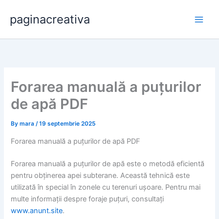
Skip
paginacreativa
to
content
Forarea manuală a puțurilor
de apă PDF
By
mara
/
19 septembrie 2025
Forarea manuală a puțurilor de apă PDF
Forarea manuală a puțurilor de apă este o metodă eficientă
pentru obținerea apei subterane. Această tehnică este
utilizată în special în zonele cu terenuri ușoare. Pentru mai
multe informații despre foraje puțuri, consultați
www.anunt.site
.