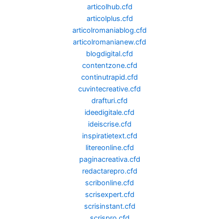
articolhub.cfd
articolplus.cfd
articolromaniablog.cfd
articolromanianew.cfd
blogdigital.cfd
contentzone.cfd
continutrapid.cfd
cuvintecreative.cfd
drafturi.cfd
ideedigitale.cfd
ideiscrise.cfd
inspiratietext.cfd
litereonline.cfd
paginacreativa.cfd
redactarepro.cfd
scribonline.cfd
scrisexpert.cfd
scrisinstant.cfd
scrispro.cfd