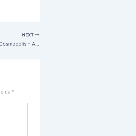
NEXT
Case de închiriat Cosmopolis – Apartamente Studiouri
te cu
*