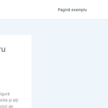
Pagină exemplu
ru
sigură
ile și alți
vicii de