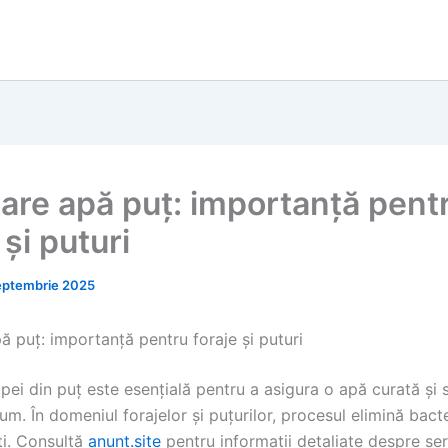
nare apă puț: importanță pent
 și puturi
eptembrie 2025
ă puț: importanță pentru foraje și puturi
pei din puț este esențială pentru a asigura o apă curată și 
m. În domeniul forajelor și puțurilor, procesul elimină bacteri
i. Consultă
anunt.site
pentru informații detaliate despre ser