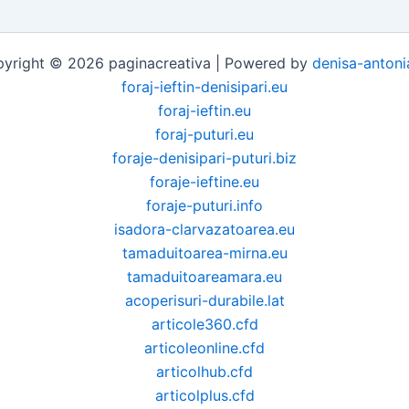
yright © 2026 paginacreativa | Powered by
denisa-antoni
foraj-ieftin-denisipari.eu
foraj-ieftin.eu
foraj-puturi.eu
foraje-denisipari-puturi.biz
foraje-ieftine.eu
foraje-puturi.info
isadora-clarvazatoarea.eu
tamaduitoarea-mirna.eu
tamaduitoareamara.eu
acoperisuri-durabile.lat
articole360.cfd
articoleonline.cfd
articolhub.cfd
articolplus.cfd