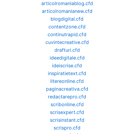
articolromaniablog.cfd
articolromanianew.cfd
blogdigital.cfd
contentzone.cfd
continutrapid.cfd
cuvintecreative.cfd
drafturi.cfd
ideedigitale.cfd
ideiscrise.cfd
inspiratietext.cfd
litereonline.cfd
paginacreativa.cfd
redactarepro.cfd
scribonline.cfd
scrisexpert.cfd
scrisinstant.cfd
scrispro.cfd