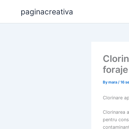
Skip
paginacreativa
to
content
Clori
foraje
By
mara
/
16 s
Clorinare ap
Clorinarea a
pentru consu
contaminanț