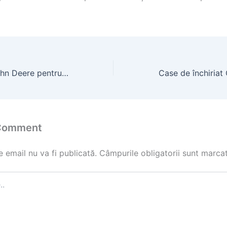
Catalog Piese John Deere pentru Tractoare: Găsește Piese Originale
 Comment
 email nu va fi publicată.
Câmpurile obligatorii sunt marca