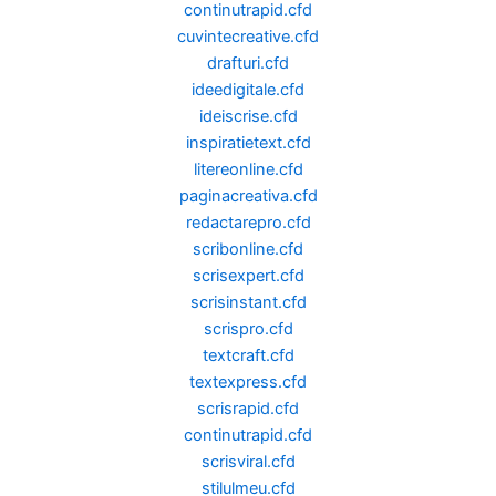
continutrapid.cfd
cuvintecreative.cfd
drafturi.cfd
ideedigitale.cfd
ideiscrise.cfd
inspiratietext.cfd
litereonline.cfd
paginacreativa.cfd
redactarepro.cfd
scribonline.cfd
scrisexpert.cfd
scrisinstant.cfd
scrispro.cfd
textcraft.cfd
textexpress.cfd
scrisrapid.cfd
continutrapid.cfd
scrisviral.cfd
stilulmeu.cfd