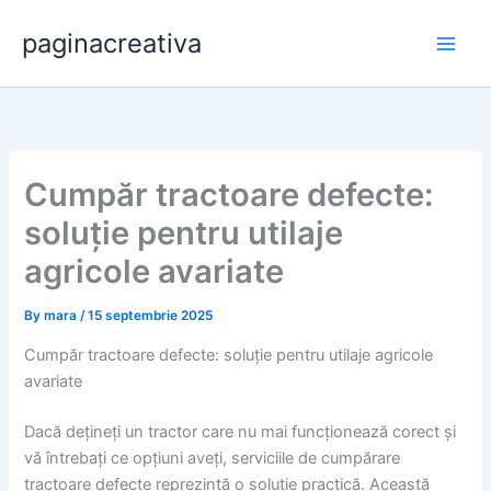
Skip
paginacreativa
to
content
Cumpăr tractoare defecte:
soluție pentru utilaje
agricole avariate
By
mara
/
15 septembrie 2025
Cumpăr tractoare defecte: soluție pentru utilaje agricole
avariate
Dacă dețineți un tractor care nu mai funcționează corect și
vă întrebați ce opțiuni aveți, serviciile de cumpărare
tractoare defecte reprezintă o soluție practică. Această