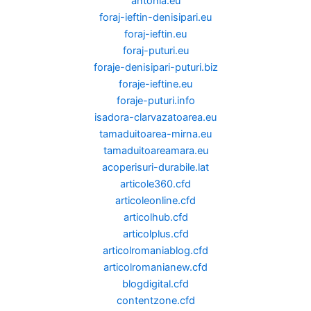
antonia.eu
foraj-ieftin-denisipari.eu
foraj-ieftin.eu
foraj-puturi.eu
foraje-denisipari-puturi.biz
foraje-ieftine.eu
foraje-puturi.info
isadora-clarvazatoarea.eu
tamaduitoarea-mirna.eu
tamaduitoareamara.eu
acoperisuri-durabile.lat
articole360.cfd
articoleonline.cfd
articolhub.cfd
articolplus.cfd
articolromaniablog.cfd
articolromanianew.cfd
blogdigital.cfd
contentzone.cfd