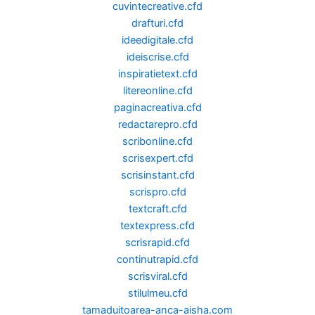
cuvintecreative.cfd
drafturi.cfd
ideedigitale.cfd
ideiscrise.cfd
inspiratietext.cfd
litereonline.cfd
paginacreativa.cfd
redactarepro.cfd
scribonline.cfd
scrisexpert.cfd
scrisinstant.cfd
scrispro.cfd
textcraft.cfd
textexpress.cfd
scrisrapid.cfd
continutrapid.cfd
scrisviral.cfd
stilulmeu.cfd
tamaduitoarea-anca-aisha.com