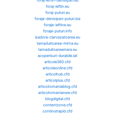
foraj-ieftin-denisipari.eu
foraj-ieftin.eu
foraj-puturi.eu
foraje-denisipari-puturi.biz
foraje-ieftine.eu
foraje-puturi.info
isadora-clarvazatoarea.eu
tamaduitoarea-mirna.eu
tamaduitoareamara.eu
acoperisuri-durabile.lat
articole360.cfd
articoleonline.cfd
articolhub.cfd
articolplus.cfd
articolromaniablog.cfd
articolromanianew.cfd
blogdigital.cfd
contentzone.cfd
continutrapid.cfd