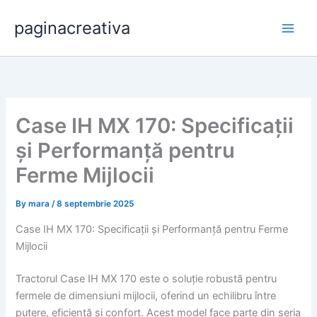
Skip
paginacreativa
to
content
Case IH MX 170: Specificații
și Performanță pentru
Ferme Mijlocii
By
mara
/
8 septembrie 2025
Case IH MX 170: Specificații și Performanță pentru Ferme
Mijlocii
Tractorul Case IH MX 170 este o soluție robustă pentru
fermele de dimensiuni mijlocii, oferind un echilibru între
putere, eficiență și confort. Acest model face parte din seria