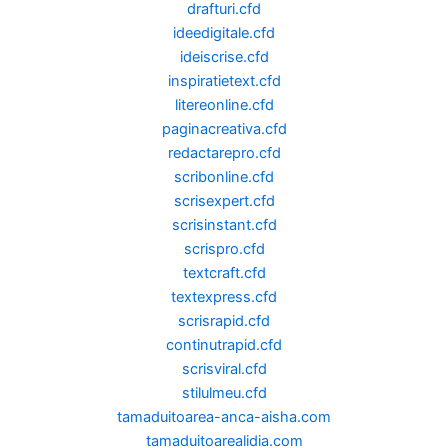
drafturi.cfd
ideedigitale.cfd
ideiscrise.cfd
inspiratietext.cfd
litereonline.cfd
paginacreativa.cfd
redactarepro.cfd
scribonline.cfd
scrisexpert.cfd
scrisinstant.cfd
scrispro.cfd
textcraft.cfd
textexpress.cfd
scrisrapid.cfd
continutrapid.cfd
scrisviral.cfd
stilulmeu.cfd
tamaduitoarea-anca-aisha.com
tamaduitoarealidia.com