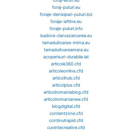
foraj-ieftin.eu
foraj-puturi.eu
foraje-denisipari-puturi.biz
foraje-ieftine.eu
foraje-puturi.info
isadora-clarvazatoarea.eu
tamaduitoarea-mirna.eu
tamaduitoareamara.eu
acoperisuri-durabile.lat
articole360.cfd
articoleonline.cfd
articolhub.cfd
articolplus.cfd
articolromaniablog.cfd
articolromanianew.cfd
blogdigital.cfd
contentzone.cfd
continutrapid.cfd
cuvintecreative.cfd