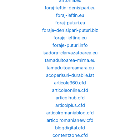
antonia.eu
foraj-ieftin-denisipari.eu
foraj-ieftin.eu
foraj-puturi.eu
foraje-denisipari-puturi.biz
foraje-ieftine.eu
foraje-puturi.info
isadora-clarvazatoarea.eu
tamaduitoarea-mirna.eu
tamaduitoareamara.eu
acoperisuri-durabile.lat
articole360.cfd
articoleonline.cfd
articolhub.cfd
articolplus.cfd
articolromaniablog.cfd
articolromanianew.cfd
blogdigital.cfd
contentzone.cfd