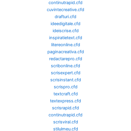
continutrapid.cfd
cuvintecreative.cfd
drafturi.cfd
ideedigitale.cfd
ideiscrise.cfd
inspiratietext.cfd
litereonline.cfd
paginacreativa.cfd
redactarepro.cfd
scribonline.cfd
scrisexpert.cfd
scrisinstant.cfd
scrispro.cfd
textcraft.cfd
textexpress.cfd
scrisrapid.cfd
continutrapid.cfd
scrisviral.cfd
stilulmeu.cfd