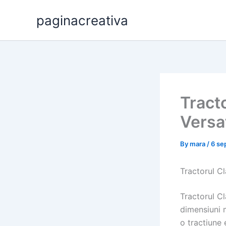
Skip
paginacreativa
to
content
Tract
Versat
By
mara
/
6 se
Tractorul Cl
Tractorul C
dimensiuni m
o tracțiune 