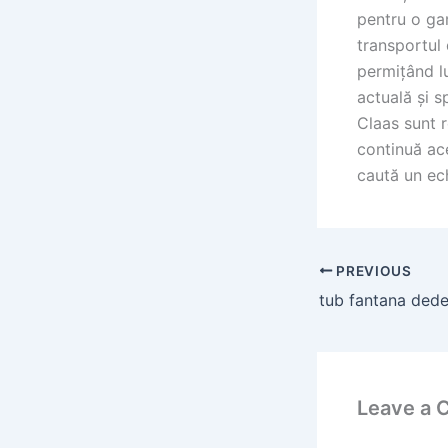
pentru o gam
transportul
permițând lu
actuală și s
Claas sunt 
continuă ace
caută un ech
PREVIOUS
Leave a