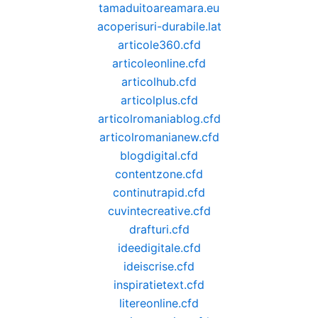
tamaduitoareamara.eu
acoperisuri-durabile.lat
articole360.cfd
articoleonline.cfd
articolhub.cfd
articolplus.cfd
articolromaniablog.cfd
articolromanianew.cfd
blogdigital.cfd
contentzone.cfd
continutrapid.cfd
cuvintecreative.cfd
drafturi.cfd
ideedigitale.cfd
ideiscrise.cfd
inspiratietext.cfd
litereonline.cfd