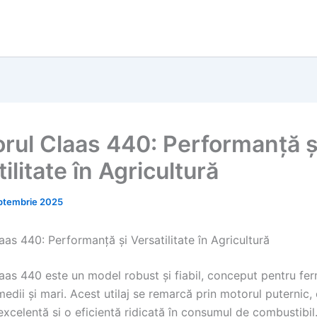
orul Claas 440: Performanță ș
ilitate în Agricultură
ptembrie 2025
aas 440: Performanță și Versatilitate în Agricultură
laas 440 este un model robust și fiabil, conceput pentru fe
edii și mari. Acest utilaj se remarcă prin motorul puternic,
excelentă și o eficiență ridicată în consumul de combustibil.