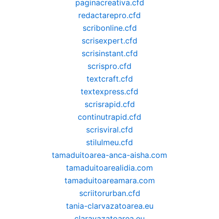
paginacreativa.cfd
redactarepro.cfd
scribonline.cfd
scrisexpert.cfd
scrisinstant.cfd
scrispro.cfd
textcraft.cfd
textexpress.cfd
scrisrapid.cfd
continutrapid.cfd
scrisviral.cfd
stilulmeu.cfd
tamaduitoarea-anca-aisha.com
tamaduitoarealidia.com
tamaduitoareamara.com
scriitorurban.cfd
tania-clarvazatoarea.eu
claravazatoarea.eu