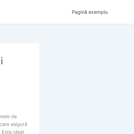
Pagină exemplu
i
rmele de
 care asigură
 Este ideal