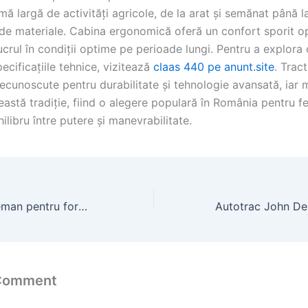
ă largă de activități agricole, de la arat și semănat până l
 de materiale. Cabina ergonomică oferă un confort sporit op
crul în condiții optime pe perioade lungi. Pentru a explora 
pecificațiile tehnice, vizitează
claas 440 pe anunt.site
. Trac
recunoscute pentru durabilitate și tehnologie avansată, iar
astă tradiție, fiind o alegere populară în România pentru fe
ilibru între putere și manevrabilitate.
tub fantana dedeman pentru foraje puturi
 Comment