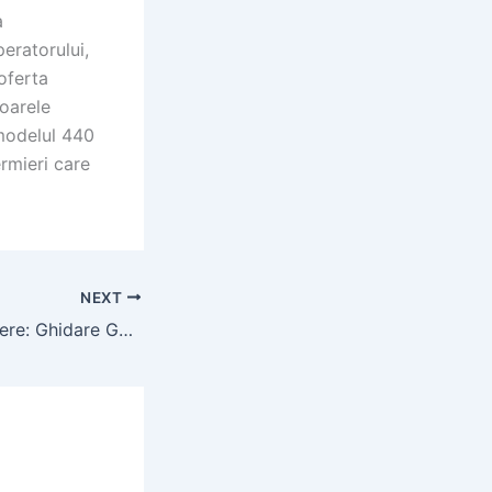
a
eratorului,
oferta
toarele
 modelul 440
rmieri care
NEXT
Autotrac John Deere: Ghidare GPS pentru Tractoare