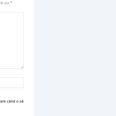
te cu
*
oare când o să