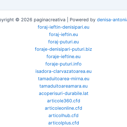
yright © 2026 paginacreativa | Powered by
denisa-antoni
foraj-ieftin-denisipari.eu
foraj-ieftin.eu
foraj-puturi.eu
foraje-denisipari-puturi.biz
foraje-ieftine.eu
foraje-puturi.info
isadora-clarvazatoarea.eu
tamaduitoarea-mirna.eu
tamaduitoareamara.eu
acoperisuri-durabile.lat
articole360.cfd
articoleonline.cfd
articolhub.cfd
articolplus.cfd