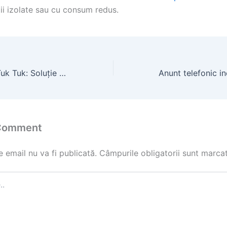
ii izolate sau cu consum redus.
Triciclu Electric Tuk Tuk: Soluție Practică pentru Transport Urban
 Comment
 email nu va fi publicată.
Câmpurile obligatorii sunt marca