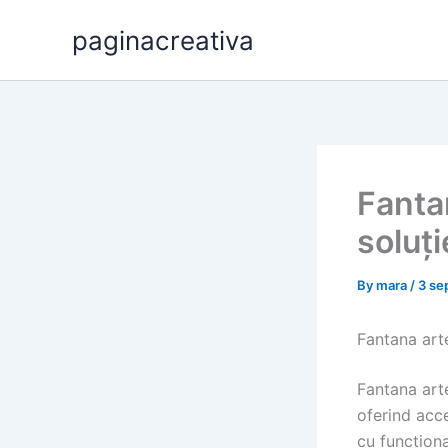
Skip
paginacreativa
to
content
Fantan
soluți
By
mara
/
3 se
Fantana arte
Fantana arte
oferind acc
cu funcționa