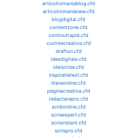
articolromaniablog.cfd
articolromanianew.cfd
blogdigital.cfd
contentzone.cfd
continutrapid.cfd
cuvintecreative.cfd
drafturi.cfd
ideedigitale.cfd
ideiscrise.cfd
inspiratietext.cfd
litereonline.cfd
paginacreativa.cfd
redactarepro.cfd
scribonline.cfd
scrisexpert.cfd
scrisinstant.cfd
scrispro.cfd