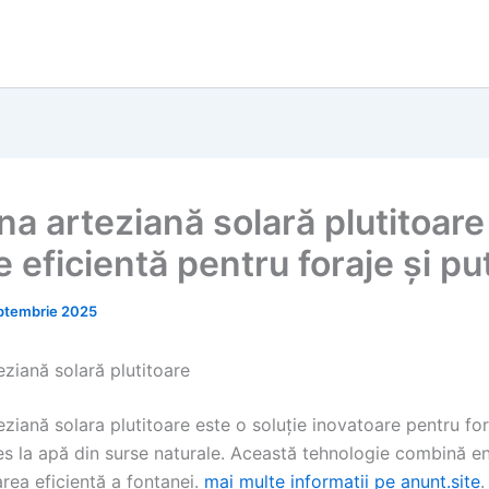
a arteziană solară plutitoare
e eficientă pentru foraje și pu
ptembrie 2025
ziană solară plutitoare
ziană solara plutitoare este o soluție inovatoare pentru for
es la apă din surse naturale. Această tehnologie combină en
rea eficientă a fontanei.
mai multe informatii pe anunt.site
.