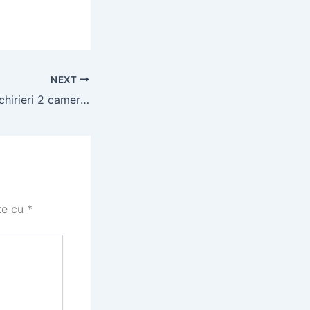
NEXT
Anunt telefonic inchirieri 2 camere – apartamente studiouri
te cu
*