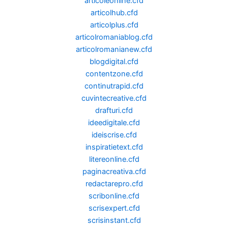
articoleonline.cfd
articolhub.cfd
articolplus.cfd
articolromaniablog.cfd
articolromanianew.cfd
blogdigital.cfd
contentzone.cfd
continutrapid.cfd
cuvintecreative.cfd
drafturi.cfd
ideedigitale.cfd
ideiscrise.cfd
inspiratietext.cfd
litereonline.cfd
paginacreativa.cfd
redactarepro.cfd
scribonline.cfd
scrisexpert.cfd
scrisinstant.cfd