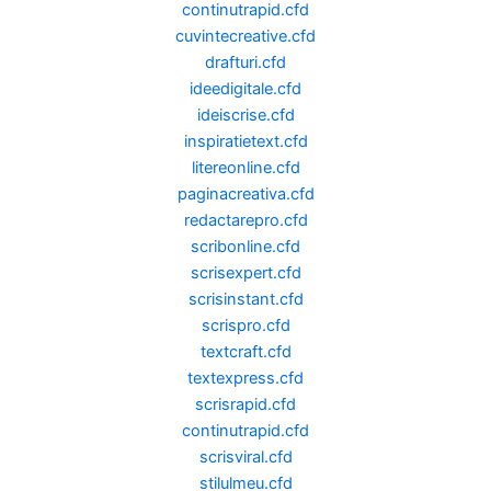
continutrapid.cfd
cuvintecreative.cfd
drafturi.cfd
ideedigitale.cfd
ideiscrise.cfd
inspiratietext.cfd
litereonline.cfd
paginacreativa.cfd
redactarepro.cfd
scribonline.cfd
scrisexpert.cfd
scrisinstant.cfd
scrispro.cfd
textcraft.cfd
textexpress.cfd
scrisrapid.cfd
continutrapid.cfd
scrisviral.cfd
stilulmeu.cfd