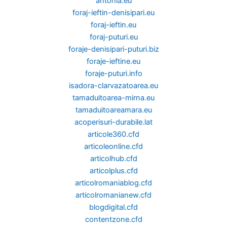
antonia.eu
foraj-ieftin-denisipari.eu
foraj-ieftin.eu
foraj-puturi.eu
foraje-denisipari-puturi.biz
foraje-ieftine.eu
foraje-puturi.info
isadora-clarvazatoarea.eu
tamaduitoarea-mirna.eu
tamaduitoareamara.eu
acoperisuri-durabile.lat
articole360.cfd
articoleonline.cfd
articolhub.cfd
articolplus.cfd
articolromaniablog.cfd
articolromanianew.cfd
blogdigital.cfd
contentzone.cfd