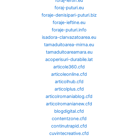
foraj-ieftin.eu
foraj-puturi.eu
foraje-denisipari-puturi.biz
foraje-ieftine.eu
foraje-puturi.info
isadora-clarvazatoarea.eu
tamaduitoarea-mirna.eu
tamaduitoareamara.eu
acoperisuri-durabile.lat
articole360.cfd
articoleonline.cfd
articolhub.cfd
articolplus.cfd
articolromaniablog.cfd
articolromanianew.cfd
blogdigital.cfd
contentzone.cfd
continutrapid.cfd
cuvintecreative.cfd