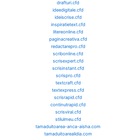
drafturi.cfd
ideedigitale.cfd
ideiscrise.cfd
inspiratietext.cfd
litereonline.cfd
paginacreativa.cfd
redactarepro.cfd
scribonline.cfd
scrisexpert.cfd
scrisinstant.cfd
scrispro.cfd
textcraft.cfd
textexpress.cfd
scrisrapid.cfd
continutrapid.cfd
scrisviral.cfd
stilulmeu.cfd
tamaduitoarea-anca-aisha.com
tamaduitoarealidia.com