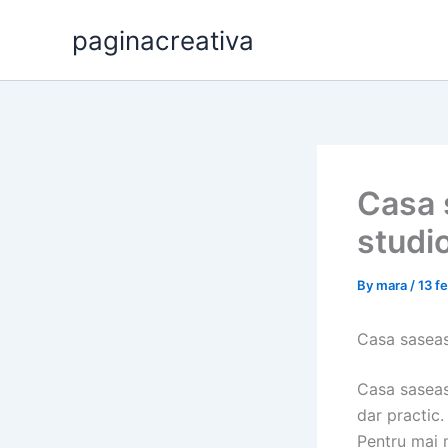
Skip
paginacreativa
to
content
Casa 
studio
By
mara
/
13 f
Casa saseas
Casa saseas
dar practic.
Pentru mai m