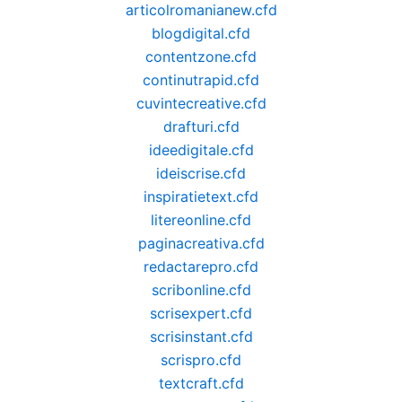
articolromanianew.cfd
blogdigital.cfd
contentzone.cfd
continutrapid.cfd
cuvintecreative.cfd
drafturi.cfd
ideedigitale.cfd
ideiscrise.cfd
inspiratietext.cfd
litereonline.cfd
paginacreativa.cfd
redactarepro.cfd
scribonline.cfd
scrisexpert.cfd
scrisinstant.cfd
scrispro.cfd
textcraft.cfd