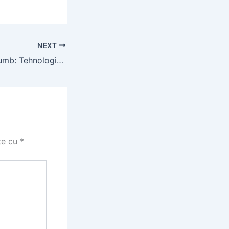
NEXT
Culegător de Porumb: Tehnologie Modernă pentru Agricultura Românească
te cu
*