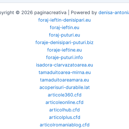
yright © 2026 paginacreativa | Powered by
denisa-antoni
foraj-ieftin-denisipari.eu
foraj-ieftin.eu
foraj-puturi.eu
foraje-denisipari-puturi.biz
foraje-ieftine.eu
foraje-puturi.info
isadora-clarvazatoarea.eu
tamaduitoarea-mirna.eu
tamaduitoareamara.eu
acoperisuri-durabile.lat
articole360.cfd
articoleonline.cfd
articolhub.cfd
articolplus.cfd
articolromaniablog.cfd