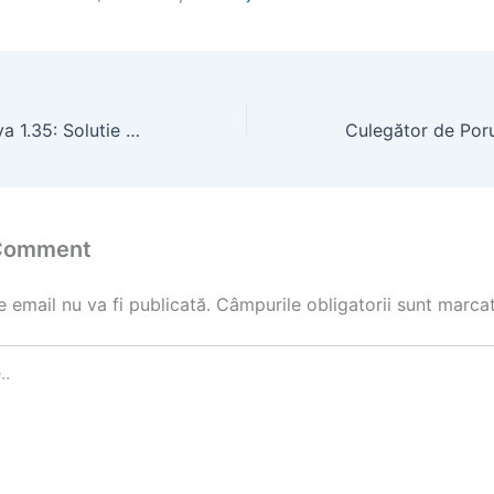
Cositoare Rotativa 1.35: Solutie Compacta pentru Cosit cu Tractorul
 Comment
 email nu va fi publicată.
Câmpurile obligatorii sunt marca