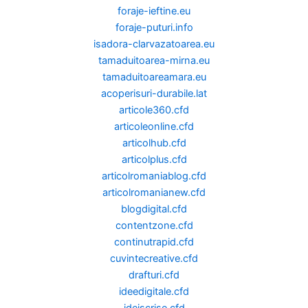
foraje-ieftine.eu
foraje-puturi.info
isadora-clarvazatoarea.eu
tamaduitoarea-mirna.eu
tamaduitoareamara.eu
acoperisuri-durabile.lat
articole360.cfd
articoleonline.cfd
articolhub.cfd
articolplus.cfd
articolromaniablog.cfd
articolromanianew.cfd
blogdigital.cfd
contentzone.cfd
continutrapid.cfd
cuvintecreative.cfd
drafturi.cfd
ideedigitale.cfd