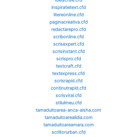
ideiscrise.cfd
inspiratietext.cfd
litereonline.cfd
paginacreativa.cfd
redactarepro.cfd
scribonline.cfd
scrisexpert.cfd
scrisinstant.cfd
scrispro.cfd
textcraft.cfd
textexpress.cfd
scrisrapid.cfd
continutrapid.cfd
scrisviral.cfd
stilulmeu.cfd
tamaduitoarea-anca-aisha.com
tamaduitoarealidia.com
tamaduitoareamara.com
scriitorurban.cfd